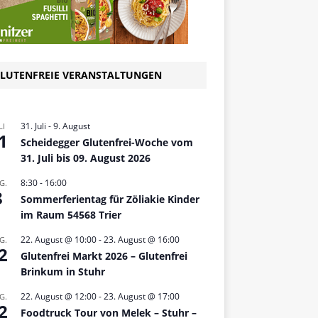
LUTENFREIE VERANSTALTUNGEN
31. Juli
-
9. August
LI
1
Scheidegger Glutenfrei-Woche vom
31. Juli bis 09. August 2026
8:30
-
16:00
G.
8
Sommerferientag für Zöliakie Kinder
im Raum 54568 Trier
22. August @ 10:00
-
23. August @ 16:00
G.
2
Glutenfrei Markt 2026 – Glutenfrei
Brinkum in Stuhr
22. August @ 12:00
-
23. August @ 17:00
G.
2
Foodtruck Tour von Melek – Stuhr –