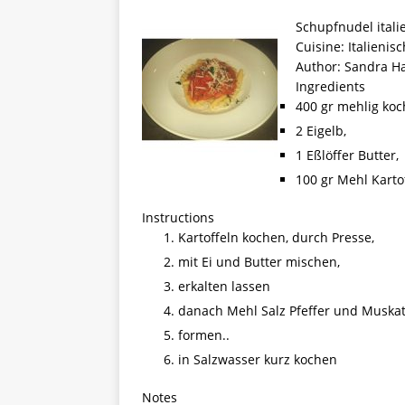
[ 5. April 2026 ]
Verpackunge
Schupfnudel itali
Ökologie
ALLGEMEIN
Cuisine:
Italienisc
Author:
Sandra H
[ 15. Mai 2026 ]
Katha backt
Ingredients
ALLGEMEIN
400 gr mehlig koc
2 Eigelb,
1 Eßlöffer Butter,
100 gr Mehl Karto
Instructions
Kartoffeln kochen, durch Presse,
mit Ei und Butter mischen,
erkalten lassen
danach Mehl Salz Pfeffer und Muska
formen..
in Salzwasser kurz kochen
Notes