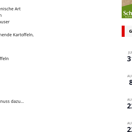
n bei glutenfreien Produkten – Spagat zwischen Sicherheit und
enische Art
h
auser
 glutenfrei – Das Familienbackbuch für Groß und Klein
G
hende Kartoffeln,
JU
3
ffeln
AU
AU
tnuss dazu…
2
AU
2