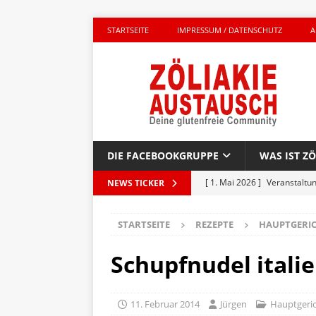
STARTSEITE
IMPRESSUM / DATENSCHUTZ
A
DIE FACEBOOKGRUPPE
WAS IST ZÖ
[ 1. Mai 2026 ]
Veranstaltu
NEWS TICKER
GLUTENFREI UNTERWEGS
STARTSEITE
REZEPTE
HAUPTGERI
[ 27. April 2026 ]
Komplett g
AKTIONEN
Schupfnudel italie
[ 23. April 2026 ]
Kinderbuc
PRODUKTTEST
11. Februar 2014
Jürgen
Hauptgeri