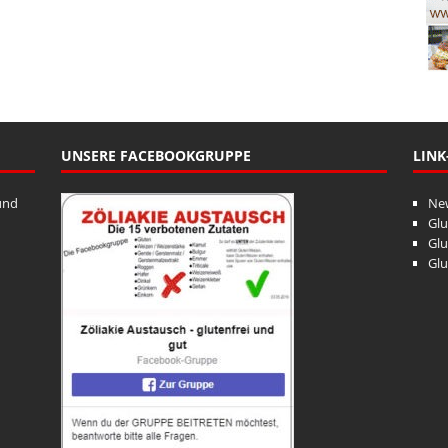
UNSERE FACEBOOKGRUPPE
LINK
und
Ne
Glu
Glu
Glu