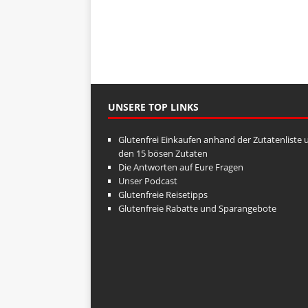
UNSERE TOP LINKS
Glutenfrei Einkaufen anhand der Zutatenliste 
den 15 bösen Zutaten
Die Antworten auf Eure Fragen
Unser Podcast
Glutenfreie Reisetipps
Glutenfreie Rabatte und Sparangebote