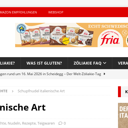
MAZON EMPFEHLUNGEN
WEBSHOP
LIAKIE?
WAS IST GLUTEN?
ZÖLIAKIE FAQ
VER
ngen rund um 16. Mai 2026 in Scheidegg – Der Welt-Zöliakie-Tag
CHTE
Schupfnudel italienische Art
K
lutenfreie Woche bei Hans im Glück – Es geht auch 2026 weiter!
nische Art
h – Der unerwünschte Gast von Hendrikje Balsmeyer
chte
,
Nudeln
,
Rezepte
,
Teigwaren
0