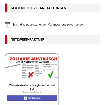
GLUTENFREIE VERANSTALTUNGEN
Es sind keine anstehenden Veranstaltungen vorhanden.
H
i
n
w
NETZWERK-PARTNER
e
i
s