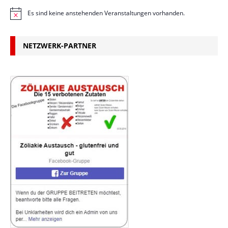
Es sind keine anstehenden Veranstaltungen vorhanden.
H
i
n
w
NETZWERK-PARTNER
e
i
s