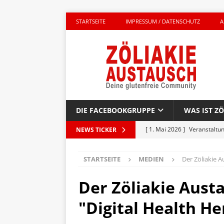
STARTSEITE
IMPRESSUM / DATENSCHUTZ
A
DIE FACEBOOKGRUPPE
WAS IST ZÖ
[ 1. Mai 2026 ]
Veranstaltu
NEWS TICKER
GLUTENFREI UNTERWEGS
STARTSEITE
MEDIEN
Der Zöliakie 
[ 27. April 2026 ]
Komplett g
AKTIONEN
Der Zöliakie Aust
[ 23. April 2026 ]
Kinderbuc
"Digital Health H
PRODUKTTEST