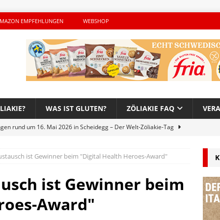
MAZON EMPFEHLUNGEN
WEBSHOP
LIAKIE?
WAS IST GLUTEN?
ZÖLIAKIE FAQ
VER
ngen rund um 16. Mai 2026 in Scheidegg – Der Welt-Zöliakie-Tag
Austausch ist Gewinner beim "Digital Health Heroes-Award"
K
lutenfreie Woche bei Hans im Glück – Es geht auch 2026 weiter!
ausch ist Gewinner beim
h – Der unerwünschte Gast von Hendrikje Balsmeyer
eroes-Award"