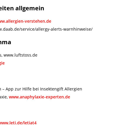
eiten allgemein
w.allergien-verstehen.de
w.daab.de/service/allergy-alerts-warnhinweise/
thma
ss, www.luftstoss.de
gie
 – App zur Hilfe bei Insektengift Allergien
axie,
www.anaphylaxie-experten.de
www.leti.de/letiat4