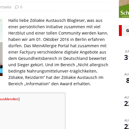
n bei glutenfreien Produkten – Spagat zwischen Sicherheit und
rtseite
0
Hallo liebe Zöliakie Austausch Blogleser, was aus
 glutenfrei – Das Familienbackbuch für Groß und Klein
einer persönlichen Initiative zusammen mit viel
G
Herzblut und einer tollen Community werden kann,
haben wir am 01. Oktober 2016 in Berlin erfahren
dürfen. Das MeinAllergie Portal hat zusammen mit
JU
einer Fachjury verschiedene digitale Angebote aus
3
dem Gesundheitsbereich in Deutschland bewertet
und Sieger gekürt. Und im Bereich „Nicht allergisch
bedingte Nahrungsmittelunver-träglichkeiten,
AU
Zöliakie, Reizdarm“ hat der Zöliakie Austausch im
Bereich „Information“ den Award erhalten.
AU
Ausblenden
]
2
AU
2