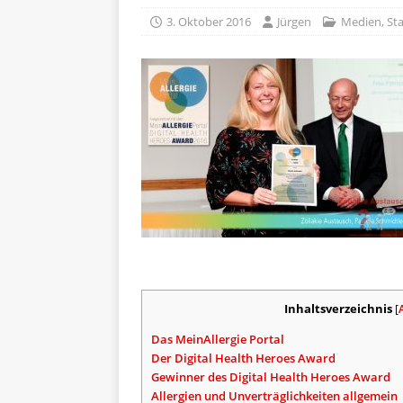
[ 5. April 2026 ]
Verpackunge
3. Oktober 2016
Jürgen
Medien
,
Sta
Ökologie
ALLGEMEIN
[ 15. Mai 2026 ]
Katha backt
ALLGEMEIN
Inhaltsverzeichnis
[
Das MeinAllergie Portal
Der Digital Health Heroes Award
Gewinner des Digital Health Heroes Award
Allergien und Unverträglichkeiten allgemein