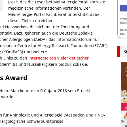
Jossé, das die Leser bei MeinAllergiePortal korrekte
medizinische Informationen vorfinden. Der
MeinAllergie-Portal-Fachbeirat unterstützt dabei,
dieses Ziel zu erreichen.
nd Netzwerken, die sich mit der Forschung und
ontakt. Dazu gehören auch die Deutsche Zöliakie
cher Allergologen (AeDA), das Informationsforum für
opean Centre for Allergy Research Foundation (ECARF),
G
 (KOmPaSS) und weitere.
ch Links zu den
Internetseiten vieler deutscher
ermitis und Nussallergikern bis zur Zöliakie.
es Award
ben. Man konnte im Frühjahr 2016 sein Projekt
t wurde.
um für Rhinologie und Allergologie Wiesbaden und HNO-
llergologische Schwerpunktpraxis