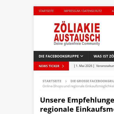
STARTSEITE
IMPRESSUM / DATENSCHUTZ
A
DIE FACEBOOKGRUPPE
WAS IST ZÖ
[ 1. Mai 2026 ]
Veranstaltu
NEWS TICKER
GLUTENFREI UNTERWEGS
STARTSEITE
DIE GROSSE FACEBOOKGRU
[ 27. April 2026 ]
Komplett g
Online-Shops und regionale Einkaufsmöglichke
AKTIONEN
Unsere Empfehlungen
[ 23. April 2026 ]
Kinderbuc
regionale Einkaufsm
PRODUKTTEST