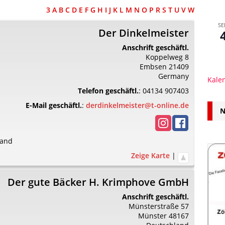
3
A
B
C
D
E
F
G
H
I
J
K
L
M
N
O
P
R
S
T
U
V
W
SE
Der Dinkelmeister
Anschrift geschäftl.
Koppelweg 8
Embsen
21409
Germany
Kale
Telefon geschäftl.
:
04134 907403
E-Mail geschäftl.
:
derdinkelmeister@t-online.de
N
land
Zeige Karte
|
Der gute Bäcker H. Krimphove GmbH
Anschrift geschäftl.
Münsterstraße 57
Münster
48167