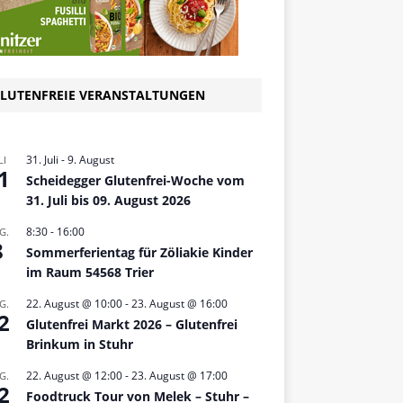
LUTENFREIE VERANSTALTUNGEN
31. Juli
-
9. August
LI
1
Scheidegger Glutenfrei-Woche vom
31. Juli bis 09. August 2026
8:30
-
16:00
G.
8
Sommerferientag für Zöliakie Kinder
im Raum 54568 Trier
22. August @ 10:00
-
23. August @ 16:00
G.
2
Glutenfrei Markt 2026 – Glutenfrei
Brinkum in Stuhr
22. August @ 12:00
-
23. August @ 17:00
G.
2
Foodtruck Tour von Melek – Stuhr –