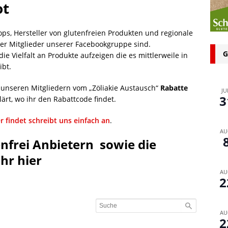
ot
n bei glutenfreien Produkten – Spagat zwischen Sicherheit und
ops, Hersteller von glutenfreien Produkten und regionale
 glutenfrei – Das Familienbackbuch für Groß und Klein
er Mitglieder unserer Facebookgruppe sind.
G
e Vielfalt an Produkte aufzeigen die es mittlerweile in
ibt.
ie unseren Mitgliedern vom „Zöliakie Austausch“
Rabatte
JU
3
ärt, wo ihr den Rabattcode findet.
r findet schreibt uns einfach an
.
AU
tenfrei Anbietern sowie die
ihr hier
AU
2
AU
2