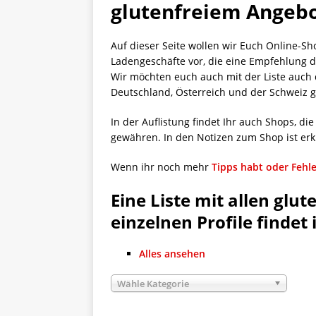
glutenfreiem Angeb
[ 5. April 2026 ]
Verpackunge
Ökologie
ALLGEMEIN
Auf dieser Seite wollen wir Euch Online-Sh
[ 15. Mai 2026 ]
Katha backt
Ladengeschäfte vor, die eine Empfehlung d
Wir möchten euch auch mit der Liste auch di
ALLGEMEIN
Deutschland, Österreich und der Schweiz g
In der Auflistung findet Ihr auch Shops, d
gewähren. In den Notizen zum Shop ist erkl
Wenn ihr noch mehr
Tipps habt oder Fehle
Eine Liste mit allen glu
einzelnen Profile findet 
Alles ansehen
Wähle Kategorie