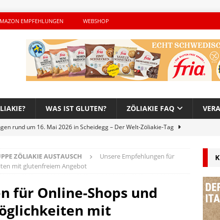
MAZON EMPFEHLUNGEN
WEBSHOP
LIAKIE?
WAS IST GLUTEN?
ZÖLIAKIE FAQ
VER
ngen rund um 16. Mai 2026 in Scheidegg – Der Welt-Zöliakie-Tag
PPE ZÖLIAKIE AUSTAUSCH
Unsere Empfehlungen für
K
lutenfreie Woche bei Hans im Glück – Es geht auch 2026 weiter!
iten mit glutenfreiem Angebot
 für Online-Shops und
h – Der unerwünschte Gast von Hendrikje Balsmeyer
öglichkeiten mit