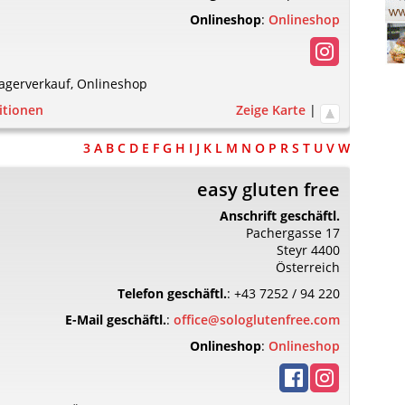
Onlineshop
:
Onlineshop
agerverkauf
,
Onlineshop
itionen
Zeige Karte
|
3
A
B
C
D
E
F
G
H
I
J
K
L
M
N
O
P
R
S
T
U
V
W
easy gluten free
Anschrift geschäftl.
Pachergasse 17
Steyr
4400
Österreich
Telefon geschäftl.
:
+43 7252 / 94 220
E-Mail geschäftl.
:
office@sologlutenfree.com
Onlineshop
:
Onlineshop