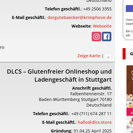
Deutschland
Telefon geschäftl.
:
+49 2506 3355
E-Mail geschäftl.
:
dergutebaecker@krimphove.de
Webseite
:
Webseite
tro
G
Zeige Karte
|
DLCS – Glutenfreier Onlineshop und
Ladengeschäft in Stuttgart
Anschrift geschäftl.
Falbenhennenstr. 17
Baden-Württemberg
Stuttgart
70180
Deutschland
Telefon geschäftl.
:
+49 (711) 674 287 11
E-Mail geschäftl.
:
hallo@dlcs.store
Gründung
:
01.04.25 April 2025