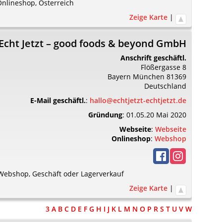
Onlineshop
,
Österreich
Zeige Karte
|
Echt Jetzt – good foods & beyond GmbH
Anschrift geschäftl.
Flößergasse 8
Bayern
München
81369
Deutschland
E-Mail geschäftl.
:
hallo@echtjetzt-echtjetzt.de
Gründung
:
01.05.20 Mai 2020
Webseite
:
Webseite
Onlineshop
:
Webshop
 Webshop
,
Geschäft oder Lagerverkauf
Zeige Karte
|
3
A
B
C
D
E
F
G
H
I
J
K
L
M
N
O
P
R
S
T
U
V
W