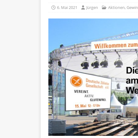
[ 5. April 2026 ]
Verpackunge
6. Mai 2021
Jürgen
Aktionen
,
Gewin
Ökologie
ALLGEMEIN
[ 15. Mai 2026 ]
Katha backt
ALLGEMEIN