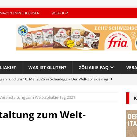
MAZON EMPFEHLUNGEN
WEBSHOP
LIAKIE?
WAS IST GLUTEN?
ZÖLIAKIE FAQ
VER
ngen rund um 16. Mai 2026 in Scheidegg – Der Welt-Zöliakie-Tag
 Veranstaltung zum Welt-Zöliakie-Tag 2021
K
lutenfreie Woche bei Hans im Glück – Es geht auch 2026 weiter!
taltung zum Welt-
h – Der unerwünschte Gast von Hendrikje Balsmeyer