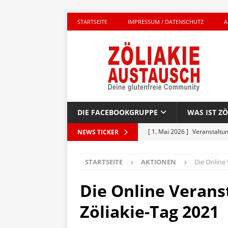
STARTSEITE
IMPRESSUM / DATENSCHUTZ
A
DIE FACEBOOKGRUPPE
WAS IST ZÖ
[ 1. Mai 2026 ]
Veranstaltu
NEWS TICKER
GLUTENFREI UNTERWEGS
STARTSEITE
AKTIONEN
Die Online
[ 27. April 2026 ]
Komplett g
AKTIONEN
Die Online Verans
[ 23. April 2026 ]
Kinderbuc
Zöliakie-Tag 2021
PRODUKTTEST