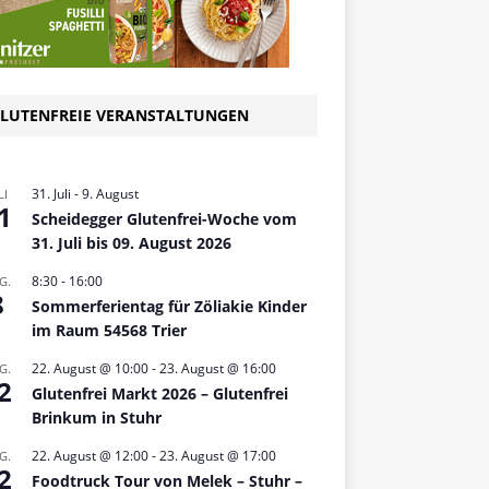
LUTENFREIE VERANSTALTUNGEN
31. Juli
-
9. August
LI
1
Scheidegger Glutenfrei-Woche vom
31. Juli bis 09. August 2026
8:30
-
16:00
G.
8
Sommerferientag für Zöliakie Kinder
im Raum 54568 Trier
22. August @ 10:00
-
23. August @ 16:00
G.
2
Glutenfrei Markt 2026 – Glutenfrei
Brinkum in Stuhr
22. August @ 12:00
-
23. August @ 17:00
G.
2
Foodtruck Tour von Melek – Stuhr –