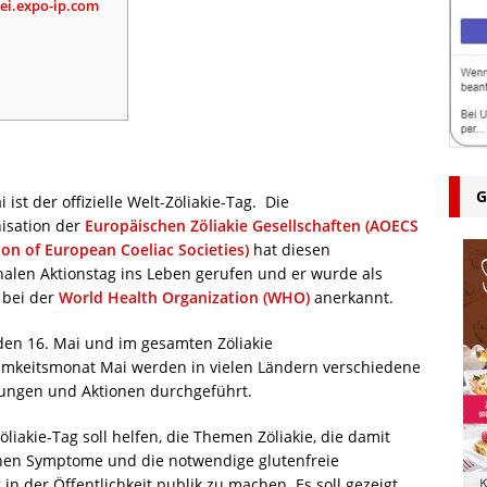
rei.expo-ip.com
G
 ist der offizielle Welt-Zöliakie-Tag. Die
isation der
Europäischen Zöliakie Gesellschaften (AOECS
ion of European Coeliac Societies)
hat diesen
nalen Aktionstag ins Leben gerufen und er wurde als
 bei der
World Health Organization (WHO)
anerkannt.
en 16. Mai und im gesamten Zöliakie
mkeitsmonat Mai werden in vielen Ländern verschiedene
tungen und Aktionen durchgeführt.
öliakie-Tag soll helfen, die Themen Zöliakie, die damit
en Symptome und die notwendige glutenfreie
in der Öffentlichkeit publik zu machen. Es soll gezeigt