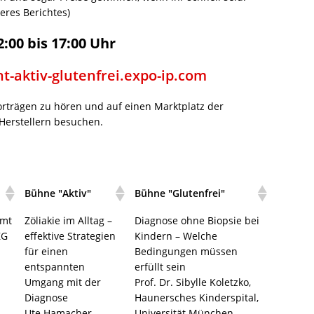
eres Berichtes)
:00 bis 17:00 Uhr
nt-aktiv-glutenfrei.expo-ip.com
Vorträgen zu hören und auf einen Marktplatz der
 Herstellern besuchen.
Bühne "Aktiv"
Bühne "Glutenfrei"
amt
Zöliakie im Alltag –
Diagnose ohne Biopsie bei
ZG
effektive Strategien
Kindern – Welche
für einen
Bedingungen müssen
entspannten
erfüllt sein
Umgang mit der
Prof. Dr. Sibylle Koletzko,
Diagnose
Haunersches Kinderspital,
&
Ute Hamacher-
Universität München