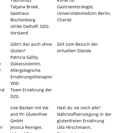
Tourismus
Klinik für
Tatjana Broek,
Gastroenterologie,
Gasthaus
Universitätsmedizin Berlin,
Bischenberg
Charité
Ulrike Oelhoff, DZG-
Vorstand
Gibt’s das auch ohne
Zeit zum Besuch der
Gluten?
virtuellen Stände
Patricia Gálity,
e
Diätassistentin,
r
Allergologische
Ernährungstherapie/
VDD
und
Team Ernährung der
DZG
Live Backen mit Val
Hast du sie noch alle?
and Pri Glutenfree
Nährstoffversorgung in der
GmbH
glutenfreien Ernährung
er
Jessica Reiniger,
Ulla Hirschmann,