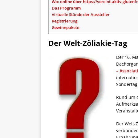
Wo: online über https://vereint-aktiv-glutenf
Das Programm
Virtuelle Stände der Aussteller
Registrierung
Gewinnpakete
Der Welt-Zöliakie-Tag
Der 16. Mai
Dachorgan
– Associat
internatio
Sondertag
Rund um d
Aufmerksa
Veranstal
Der Welt-Z
verbunden
Ernährung 