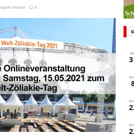
n bei glutenfreien Produkten – Spagat zwischen Sicherheit und
nspiel
,
Medien
0
 glutenfrei – Das Familienbackbuch für Groß und Klein
G
JU
3
AU
AU
2
AU
2