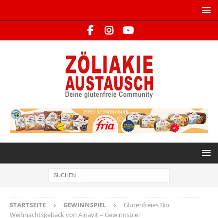
STARTSEITE
GEWINNSPIEL
Glutenfreies Bio
Weihnachtsgebäck von Alnavit – Gewinnspiel