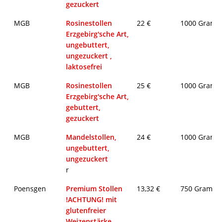
gezuckert
MGB
Rosinestollen
22 €
1000 Gram
Erzgebirg'sche Art,
ungebuttert,
ungezuckert ,
laktosefrei
MGB
Rosinestollen
25 €
1000 Gram
Erzgebirg'sche Art,
gebuttert,
gezuckert
MGB
Mandelstollen,
24 €
1000 Gram
ungebuttert,
ungezuckert
r
Poensgen
Premium Stollen
13,32 €
750 Gramm
!ACHTUNG! mit
glutenfreier
Weizenstärke