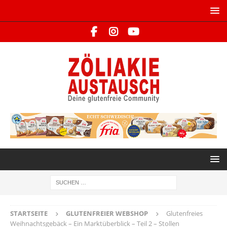
STARTSEITE
GLUTENFREIER WEBSHOP
Glutenfreies
Weihnachtsgebäck – Ein Marktüberblick – Teil 2 – Stollen