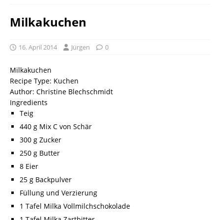
Milkakuchen
16. April 2014
Jürgen
0
Milkakuchen
Recipe Type
:
Kuchen
Author:
Christine Blechschmidt
Ingredients
Teig
440 g Mix C von Schär
300 g Zucker
250 g Butter
8 Eier
25 g Backpulver
Füllung und Verzierung
1 Tafel Milka Vollmilchschokolade
1 Tafel Milka Zartbitter