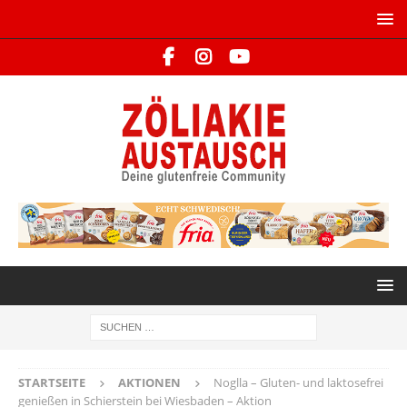
STARTSEITE
AKTIONEN
Noglla – Gluten- und laktosefrei
genießen in Schierstein bei Wiesbaden – Aktion