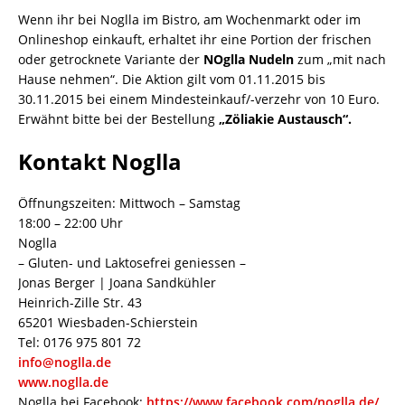
Wenn ihr bei Noglla im Bistro, am Wochenmarkt oder im
Onlineshop einkauft, erhaltet ihr eine Portion der frischen
oder getrocknete Variante der
NOglla Nudeln
zum „mit nach
Hause nehmen“. Die Aktion gilt vom 01.11.2015 bis
30.11.2015 bei einem Mindesteinkauf/-verzehr von 10 Euro.
Erwähnt bitte bei der Bestellung
„Zöliakie Austausch“.
Kontakt Noglla
Öffnungszeiten: Mittwoch – Samstag
18:00 – 22:00 Uhr
Noglla
– Gluten- und Laktosefrei geniessen –
Jonas Berger | Joana Sandkühler
Heinrich-Zille Str. 43
65201 Wiesbaden-Schierstein
Tel: 0176 975 801 72
info@noglla.de
www.noglla.de
Noglla bei Facebook:
https://www.facebook.com/noglla.de/