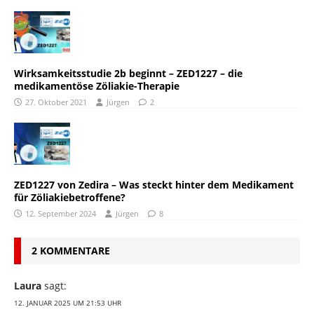
Wirksamkeitsstudie 2b beginnt – ZED1227 – die
medikamentöse Zöliakie-Therapie
27. Oktober 2021
Jürgen
2
ZED1227 von Zedira – Was steckt hinter dem Medikament
für Zöliakiebetroffene?
12. September 2024
Jürgen
8
2 KOMMENTARE
Laura
sagt:
12. JANUAR 2025 UM 21:53 UHR