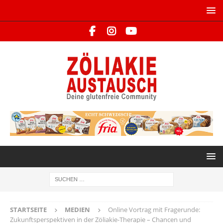
STARTSEITE
MEDIEN
Online Vortrag mit Fragerunde:
Zukunftsperspektiven in der Zöliakie-Therapie – Chancen und