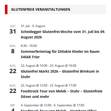
GLUTENFREIE VERANSTALTUNGEN
31. Juli
-
9. August
JULI
31
Scheidegger Glutenfrei-Woche vom 31. Juli bis 09.
August 2026
8:30
-
16:00
AUG.
8
Sommerferientag für Zöliakie Kinder im Raum
54568 Trier
22. August @ 10:00
-
23. August @ 16:00
AUG.
22
Glutenfrei Markt 2026 – Glutenfrei Brinkum in
Stuhr
22. August @ 12:00
-
23. August @ 17:00
AUG.
22
Foodtruck Tour von Melek – Stuhr – Glutenfreie
Döner und mehr
4. September @ 12:00
-
6. September @ 17:00
SEP.
4
Foodtruck Tour von Melek – Homberg (Efze) –