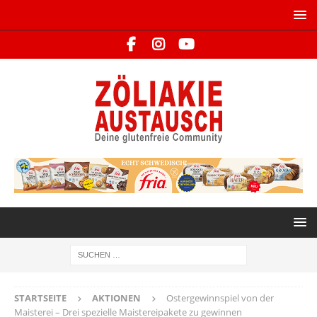
STARTSEITE
AKTIONEN
Ostergewinnspiel von der
Maisterei – Drei spezielle Maistereipakete zu gewinnen