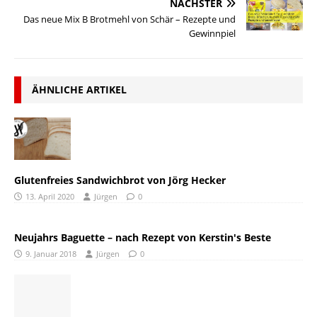
NÄCHSTER
Das neue Mix B Brotmehl von Schär – Rezepte und
Gewinnpiel
ÄHNLICHE ARTIKEL
Glutenfreies Sandwichbrot von Jörg Hecker
13. April 2020
Jürgen
0
Neujahrs Baguette – nach Rezept von Kerstin's Beste
9. Januar 2018
Jürgen
0