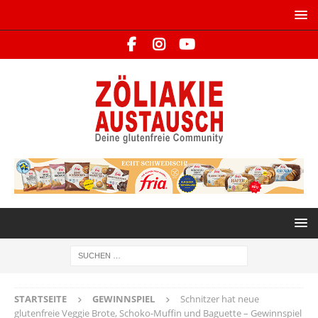
STARTSEITE
GEWINNSPIEL
Schnitzer hat neue
glutenfreie Veggie Brote, Schoko-Muffin und Baguette – Gewinnspiel