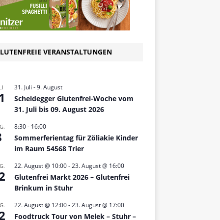
LUTENFREIE VERANSTALTUNGEN
31. Juli
-
9. August
LI
1
Scheidegger Glutenfrei-Woche vom
31. Juli bis 09. August 2026
8:30
-
16:00
G.
8
Sommerferientag für Zöliakie Kinder
im Raum 54568 Trier
22. August @ 10:00
-
23. August @ 16:00
G.
2
Glutenfrei Markt 2026 – Glutenfrei
Brinkum in Stuhr
22. August @ 12:00
-
23. August @ 17:00
G.
2
Foodtruck Tour von Melek – Stuhr –