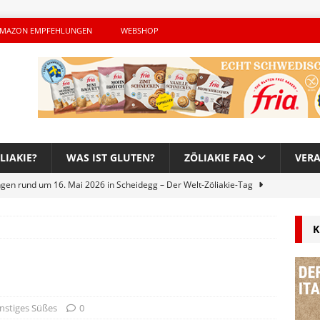
MAZON EMPFEHLUNGEN
WEBSHOP
LIAKIE?
WAS IST GLUTEN?
ZÖLIAKIE FAQ
VER
ngen rund um 16. Mai 2026 in Scheidegg – Der Welt-Zöliakie-Tag
K
lutenfreie Woche bei Hans im Glück – Es geht auch 2026 weiter!
h – Der unerwünschte Gast von Hendrikje Balsmeyer
nstiges Süßes
0