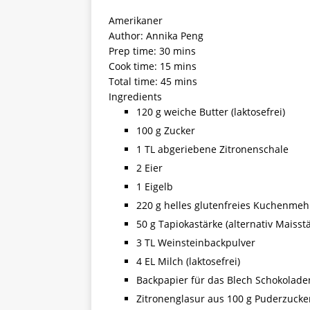
[ 5. April 2026 ]
Verpackunge
Amerikaner
Ökologie
ALLGEMEIN
Author:
Annika Peng
Prep time:
30 mins
[ 15. Mai 2026 ]
Katha backt
Cook time:
15 mins
Total time:
45 mins
ALLGEMEIN
Ingredients
120 g weiche Butter (laktosefrei)
100 g Zucker
1 TL abgeriebene Zitronenschale
2 Eier
1 Eigelb
220 g helles glutenfreies Kuchenmehl 
50 g Tapiokastärke (alternativ Maisst
3 TL Weinsteinbackpulver
4 EL Milch (laktosefrei)
Backpapier für das Blech Schokolade
Zitronenglasur aus 100 g Puderzucke