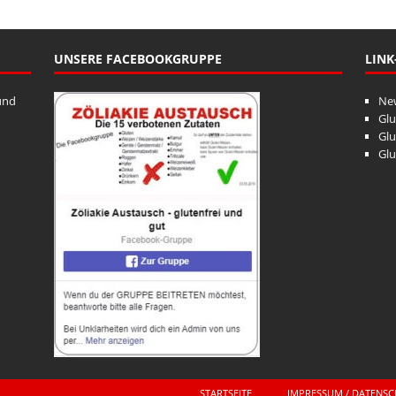
UNSERE FACEBOOKGRUPPE
LINK
und
Ne
Glu
Glu
Glu
STARTSEITE
IMPRESSUM / DATENS