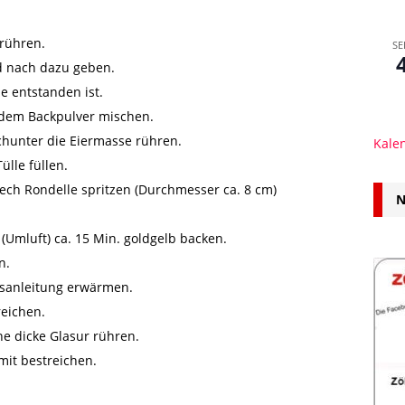
rühren.
SE
d nach dazu geben.
e entstanden ist.
 dem Backpulver mischen.
chunter die Eiermasse rühren.
Kale
ülle füllen.
ech Rondelle spritzen (Durchmesser ca. 8 cm)
N
(Umluft) ca. 15 Min. goldgelb backen.
n.
sanleitung erwärmen.
reichen.
ne dicke Glasur rühren.
mit bestreichen.