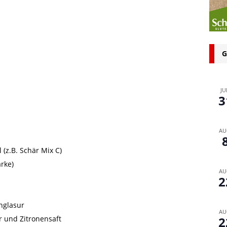
n bei glutenfreien Produkten – Spagat zwischen Sicherheit und
 glutenfrei – Das Familienbackbuch für Groß und Klein
G
JU
3
AU
(z.B. Schär Mix C)
ärke)
AU
2
nglasur
AU
r und Zitronensaft
2