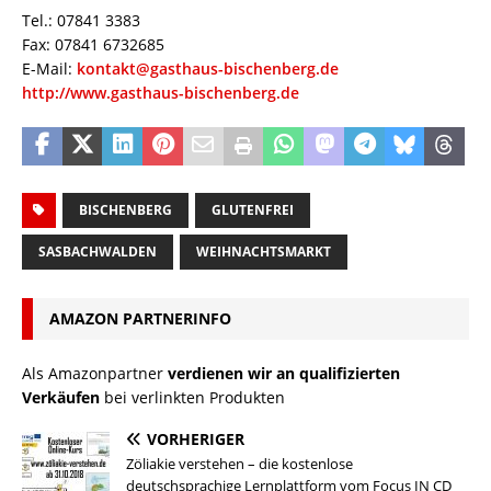
Tel.: 07841 3383
Fax: 07841 6732685
E-Mail:
kontakt@gasthaus-bischenberg.de
http://www.gasthaus-bischenberg.de
BISCHENBERG
GLUTENFREI
SASBACHWALDEN
WEIHNACHTSMARKT
AMAZON PARTNERINFO
Als Amazonpartner
verdienen wir an qualifizierten
Verkäufen
bei verlinkten Produkten
VORHERIGER
Zöliakie verstehen – die kostenlose
deutschsprachige Lernplattform vom Focus IN CD