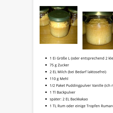
[ 5. April 2026 ]
Verpackunge
Ökologie
ALLGEMEIN
[ 15. Mai 2026 ]
Katha backt
ALLGEMEIN
1 Ei Größe L (oder entsprechend 2 kle
75 g Zucker
2 EL Milch (bei Bedarf laktosefrei)
110 g Mehl
1/2 Paket Puddingpulver Vanille (ich
1 Tl Backpulver
später: 2 EL Backkakao
1 TL Rum oder einige Tropfen Ruma