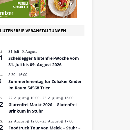
LUTENFREIE VERANSTALTUNGEN
31. Juli
-
9. August
LI
1
Scheidegger Glutenfrei-Woche vom
31. Juli bis 09. August 2026
8:30
-
16:00
G.
8
Sommerferientag für Zöliakie Kinder
im Raum 54568 Trier
22. August @ 10:00
-
23. August @ 16:00
G.
2
Glutenfrei Markt 2026 – Glutenfrei
Brinkum in Stuhr
22. August @ 12:00
-
23. August @ 17:00
G.
2
Foodtruck Tour von Melek – Stuhr –