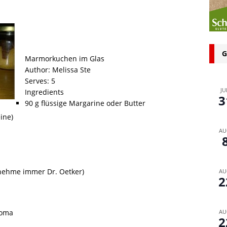
n bei glutenfreien Produkten – Spagat zwischen Sicherheit und
 glutenfrei – Das Familienbackbuch für Groß und Klein
G
Marmorkuchen im Glas
Author:
Melissa Ste
Serves:
5
JU
Ingredients
3
90 g flüssige Margarine oder Butter
ine)
AU
 nehme immer Dr. Oetker)
AU
2
roma
AU
2