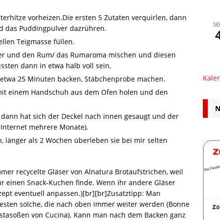
erhitze vorheizen.Die ersten 5 Zutaten verquirlen, dann
SE
nd das Puddingpulver dazrühren.
ellen Teigmasse füllen.
lver und den Rum/ das Rumaroma mischen und diesen
üssten dann in etwa halb voll sein.
Kale
ene etwa 25 Minuten backen, Stäbchenprobe machen.
t mit einem Handschuh aus dem Ofen holen und den
N
, dann hat sich der Deckel nach innen gesaugt und der
 Internet mehrere Monate).
, länger als 2 Wochen überleben sie bei mir selten
mer recycelte Gläser von Alnatura Brotaufstrichen, weil
für einen Snack-Kuchen finde. Wenn ihr andere Gläser
ept eventuell anpassen.)[br][br]Zusatztipp: Man
esten solche, die nach oben immer weiter werden (Bonne
stasoßen von Cucina). Kann man nach dem Backen ganz