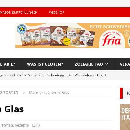
MAZON EMPFEHLUNGEN
WEBSHOP
LIAKIE?
WAS IST GLUTEN?
ZÖLIAKIE FAQ
VER
ngen rund um 16. Mai 2026 in Scheidegg – Der Welt-Zöliakie-Tag
D TORTEN
Marmorkuchen im Glas
K
lutenfreie Woche bei Hans im Glück – Es geht auch 2026 weiter!
 Glas
h – Der unerwünschte Gast von Hendrikje Balsmeyer
 Torten
,
Rezepte
0