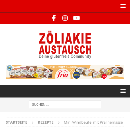
STARTSEITE
REZEPTE
Mini Windbeutel mit Pralinemasse