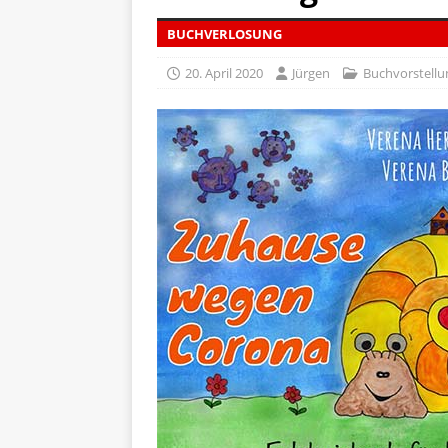
[ 5. April 2026 ]
Verpackunge
BUCHVERLOSUNG
Ökologie
ALLGEMEIN
20. April 2020
Jürgen
Buchvorstellu
[ 15. Mai 2026 ]
Katha backt
ALLGEMEIN