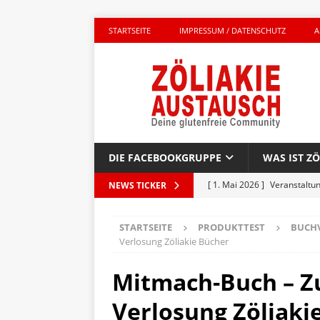
STARTSEITE
IMPRESSUM / DATENSCHUTZ
A
DIE FACEBOOKGRUPPE
WAS IST ZÖ
[ 1. Mai 2026 ]
Veranstaltu
NEWS TICKER
GLUTENFREI UNTERWEGS
STARTSEITE
PRODUKTTEST
BUCH
[ 27. April 2026 ]
Komplett g
Verlosung Zöliakie Bücher
AKTIONEN
Mitmach-Buch – Z
[ 23. April 2026 ]
Kinderbuc
Verlosung Zöliaki
PRODUKTTEST