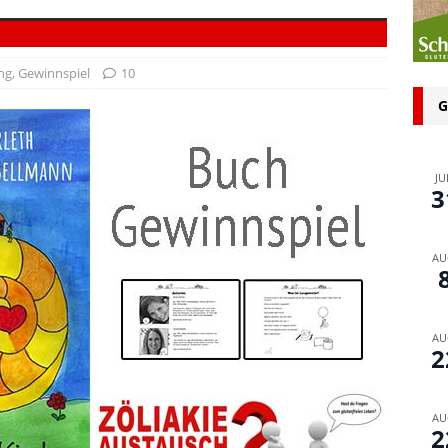
n bei glutenfreien Produkten – Spagat zwischen Sicherheit und
ng
,
Gewinnspiel
10
 glutenfrei – Das Familienbackbuch für Groß und Klein
G
JU
3
AU
AU
2
AU
2