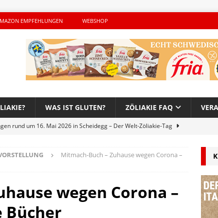
MAZON EMPFEHLUNGEN
WEBSHOP
LIAKIE?
WAS IST GLUTEN?
ZÖLIAKIE FAQ
VER
ngen rund um 16. Mai 2026 in Scheidegg – Der Welt-Zöliakie-Tag
VORSTELLUNG
Mitmach-Buch – Zuhause wegen Corona –
K
lutenfreie Woche bei Hans im Glück – Es geht auch 2026 weiter!
uhause wegen Corona –
h – Der unerwünschte Gast von Hendrikje Balsmeyer
e Bücher