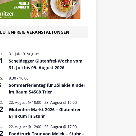
LUTENFREIE VERANSTALTUNGEN
31. Juli
-
9. August
LI
1
Scheidegger Glutenfrei-Woche vom
31. Juli bis 09. August 2026
8:30
-
16:00
G.
8
Sommerferientag für Zöliakie Kinder
im Raum 54568 Trier
22. August @ 10:00
-
23. August @ 16:00
G.
2
Glutenfrei Markt 2026 – Glutenfrei
Brinkum in Stuhr
22. August @ 12:00
-
23. August @ 17:00
G.
2
Foodtruck Tour von Melek – Stuhr –