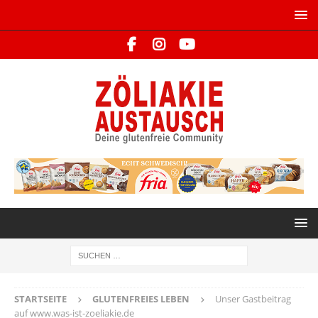
STARTSEITE
GLUTENFREIES LEBEN
Unser Gastbeitrag
auf www.was-ist-zoeliakie.de