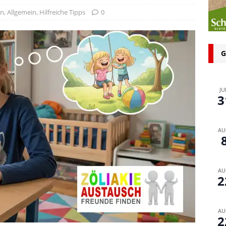
n bei glutenfreien Produkten – Spagat zwischen Sicherheit und
en
,
Allgemein
,
Hilfreiche Tipps
0
 glutenfrei – Das Familienbackbuch für Groß und Klein
G
JU
3
AU
AU
2
AU
2