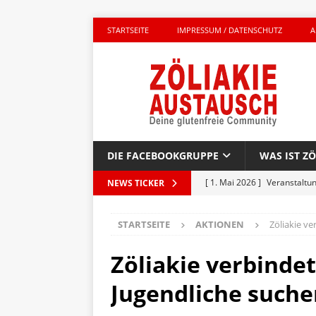
STARTSEITE
IMPRESSUM / DATENSCHUTZ
A
DIE FACEBOOKGRUPPE
WAS IST ZÖ
[ 1. Mai 2026 ]
Veranstaltu
NEWS TICKER
GLUTENFREI UNTERWEGS
STARTSEITE
AKTIONEN
Zöliakie v
[ 27. April 2026 ]
Komplett g
AKTIONEN
Zöliakie verbindet
[ 23. April 2026 ]
Kinderbuc
Jugendliche such
PRODUKTTEST