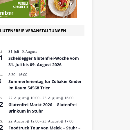
LUTENFREIE VERANSTALTUNGEN
31. Juli
-
9. August
LI
1
Scheidegger Glutenfrei-Woche vom
31. Juli bis 09. August 2026
8:30
-
16:00
G.
8
Sommerferientag für Zöliakie Kinder
im Raum 54568 Trier
22. August @ 10:00
-
23. August @ 16:00
G.
2
Glutenfrei Markt 2026 – Glutenfrei
Brinkum in Stuhr
22. August @ 12:00
-
23. August @ 17:00
G.
2
Foodtruck Tour von Melek – Stuhr –