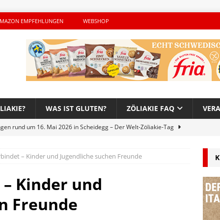
MAZON EMPFEHLUNGEN
WEBSHOP
LIAKIE?
WAS IST GLUTEN?
ZÖLIAKIE FAQ
VER
ngen rund um 16. Mai 2026 in Scheidegg – Der Welt-Zöliakie-Tag
erbindet – Kinder und Jugendliche suchen Freunde
K
lutenfreie Woche bei Hans im Glück – Es geht auch 2026 weiter!
 – Kinder und
h – Der unerwünschte Gast von Hendrikje Balsmeyer
en Freunde