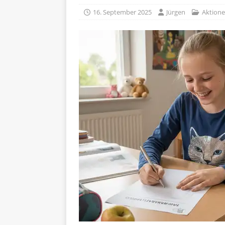
[ 5. April 2026 ]
Verpackunge
16. September 2025
Jürgen
Aktion
Ökologie
ALLGEMEIN
[ 15. Mai 2026 ]
Katha backt
ALLGEMEIN