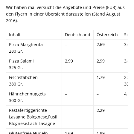
Wir haben mal versucht die Angebote und Preise (EUR) aus
den Flyern in einer Übersicht darzustellen (Stand August
2016):
Inhalt
Deutschland
Österreich
Schw
Pizza Margherita
–
2,69
3,67
280 Gr.
Pizza Salami
2,99
2,99
3,67
325 Gr.
Fischstäbchen
–
1,79
2,29
380 Gr.
300 
Hähnchennuggets
–
–
4,13
300 Gr.
Pastafertiggerichte
–
2,29
–
Lasagne Bolognese,Fusili
Blognese,Lach Lasagne
Glutenfreie Nudeln
1,69
1,99
–