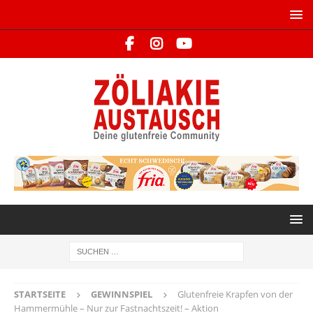
STARTSEITE
GEWINNSPIEL
Glutenfreie Krapfen von der
Hammermühle – Nur zur Fastnachtszeit! – Aktion