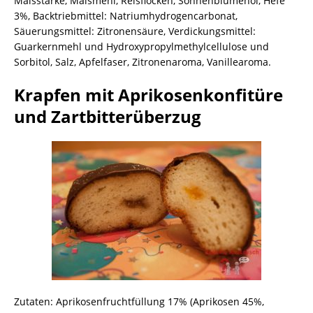
Maisstärke, Maismehl, Reisflocken, Sonnenblumenöl, Hefe
3%, Backtriebmittel: Natriumhydrogencarbonat,
Säuerungsmittel: Zitronensäure, Verdickungsmittel:
Guarkernmehl und Hydroxypropylmethylcellulose und
Sorbitol, Salz, Apfelfaser, Zitronenaroma, Vanillearoma.
Krapfen mit Aprikosenkonfitüre
und Zartbitterüberzug
Zutaten: Aprikosenfruchtfüllung 17% (Aprikosen 45%,