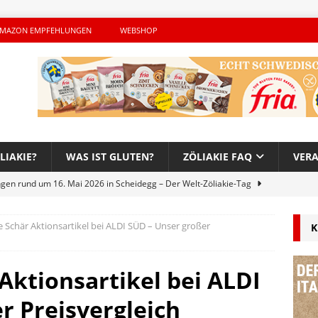
MAZON EMPFEHLUNGEN
WEBSHOP
LIAKIE?
WAS IST GLUTEN?
ZÖLIAKIE FAQ
VER
ngen rund um 16. Mai 2026 in Scheidegg – Der Welt-Zöliakie-Tag
e Schär Aktionsartikel bei ALDI SÜD – Unser großer
K
lutenfreie Woche bei Hans im Glück – Es geht auch 2026 weiter!
Aktionsartikel bei ALDI
h – Der unerwünschte Gast von Hendrikje Balsmeyer
r Preisvergleich