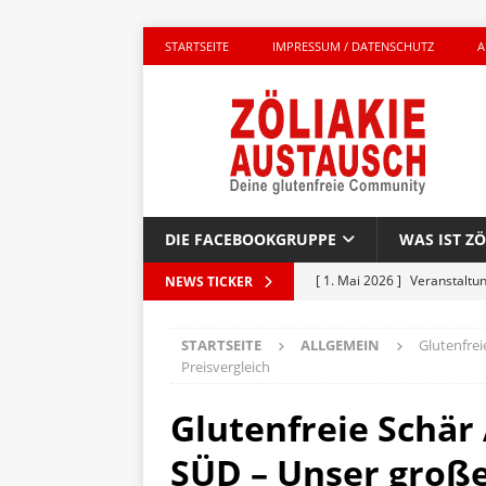
STARTSEITE
IMPRESSUM / DATENSCHUTZ
A
DIE FACEBOOKGRUPPE
WAS IST ZÖ
[ 1. Mai 2026 ]
Veranstaltu
NEWS TICKER
GLUTENFREI UNTERWEGS
STARTSEITE
ALLGEMEIN
Glutenfrei
[ 27. April 2026 ]
Komplett g
Preisvergleich
AKTIONEN
Glutenfreie Schär 
[ 23. April 2026 ]
Kinderbuc
SÜD – Unser große
PRODUKTTEST