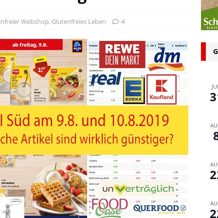
n bei glutenfreien Produkten – Spagat zwischen Sicherheit und
enfreier Webshop
,
Glutenfreies Leben
4
 glutenfrei – Das Familienbackbuch für Groß und Klein
G
JU
3
AU
AU
2
AU
2