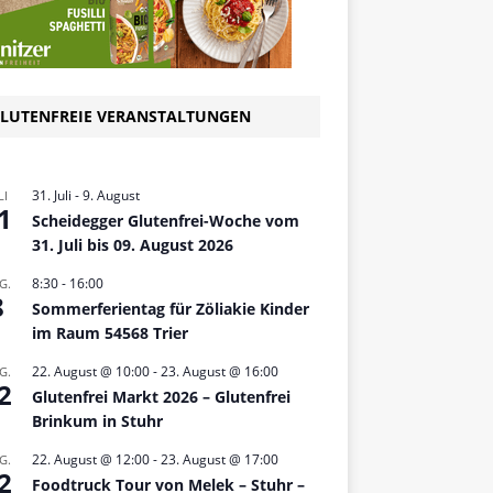
LUTENFREIE VERANSTALTUNGEN
31. Juli
-
9. August
LI
1
Scheidegger Glutenfrei-Woche vom
31. Juli bis 09. August 2026
8:30
-
16:00
G.
8
Sommerferientag für Zöliakie Kinder
im Raum 54568 Trier
22. August @ 10:00
-
23. August @ 16:00
G.
2
Glutenfrei Markt 2026 – Glutenfrei
Brinkum in Stuhr
22. August @ 12:00
-
23. August @ 17:00
G.
2
Foodtruck Tour von Melek – Stuhr –