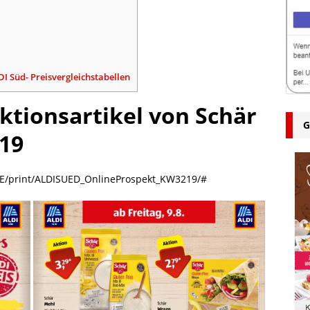
DI Süd- Preisvergleichstabellen
ktionsartikel von Schär
G
019
_DE/print/ALDISUED_OnlineProspekt_KW3219/#