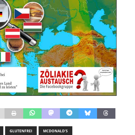
GLUTENFREI
MCDONALD'S