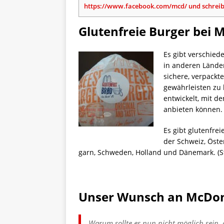
https://www.facebook.com/mcd/ und schreibt
Glutenfreie Burger bei
Es gibt verschied
in anderen Lände
sichere, verpackt
gewährleisten zu 
entwickelt, mit d
anbieten können.
Es gibt glutenfre
der Schweiz, Öster
garn, Schweden, Holland und Dänemark. (S
Unser Wunsch an McDon
Warum sollte es nun nicht möglich sein,