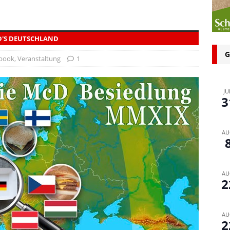
n bei glutenfreien Produkten – Spagat zwischen Sicherheit und
D'S DEUTSCHLAND
 glutenfrei – Das Familienbackbuch für Groß und Klein
G
book
,
Veranstaltung
1
JU
3
AU
AU
2
AU
2