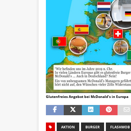
Glutenfreies Angebot bei McDonald’s in Europa
AKTION
BURGER
FLASHMOB