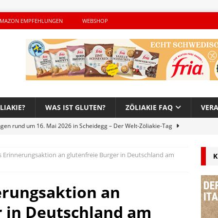
MAZON EMPFEHLUNGEN
WEBSHOP
LIAKIE?
WAS IST GLUTEN?
ZÖLIAKIE FAQ
VER
ngen rund um 16. Mai 2026 in Scheidegg – Der Welt-Zöliakie-Tag
 Erinnerungsaktion an glutenfreie Burger in Deutschland am
K
lutenfreie Woche bei Hans im Glück – Es geht auch 2026 weiter!
erungsaktion an
h – Der unerwünschte Gast von Hendrikje Balsmeyer
r in Deutschland am