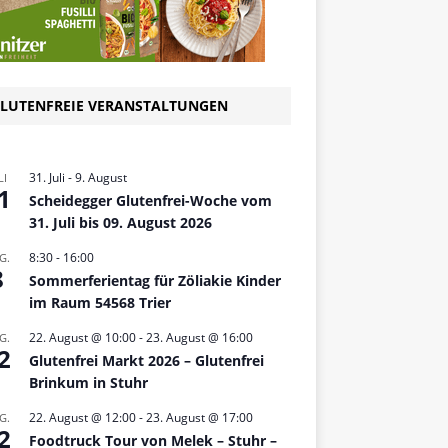
LUTENFREIE VERANSTALTUNGEN
31. Juli
-
9. August
LI
1
Scheidegger Glutenfrei-Woche vom
31. Juli bis 09. August 2026
8:30
-
16:00
G.
8
Sommerferientag für Zöliakie Kinder
im Raum 54568 Trier
22. August @ 10:00
-
23. August @ 16:00
G.
2
Glutenfrei Markt 2026 – Glutenfrei
Brinkum in Stuhr
22. August @ 12:00
-
23. August @ 17:00
G.
2
Foodtruck Tour von Melek – Stuhr –