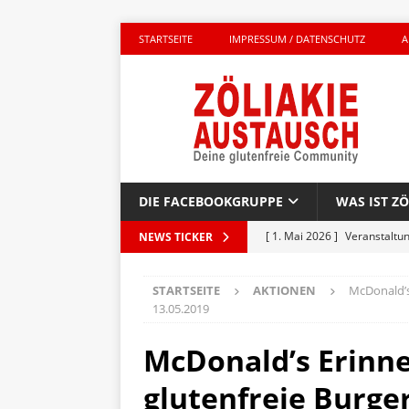
STARTSEITE
IMPRESSUM / DATENSCHUTZ
A
DIE FACEBOOKGRUPPE
WAS IST ZÖ
[ 1. Mai 2026 ]
Veranstaltu
NEWS TICKER
GLUTENFREI UNTERWEGS
STARTSEITE
AKTIONEN
McDonald’s
[ 27. April 2026 ]
Komplett g
13.05.2019
AKTIONEN
McDonald’s Erinn
[ 23. April 2026 ]
Kinderbuc
glutenfreie Burge
PRODUKTTEST