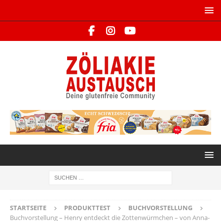
STARTSEITE
PRODUKTTEST
BUCHVORSTELLUNG
Buchvorstellung – Henry entdeckt die Zottenwürmchen – von Anna-