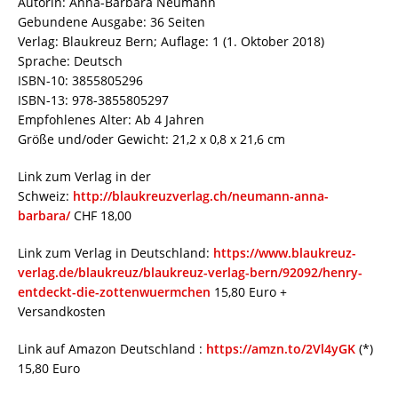
Autorin: Anna-Barbara Neumann
Gebundene Ausgabe: 36 Seiten
Verlag: Blaukreuz Bern; Auflage: 1 (1. Oktober 2018)
Sprache: Deutsch
ISBN-10: 3855805296
ISBN-13: 978-3855805297
Empfohlenes Alter: Ab 4 Jahren
Größe und/oder Gewicht: 21,2 x 0,8 x 21,6 cm
Link zum Verlag in der
Schweiz:
http://blaukreuzverlag.ch/neumann-anna-
barbara/
CHF 18,00
Link zum Verlag in Deutschland:
https://www.blaukreuz-
verlag.de/blaukreuz/blaukreuz-verlag-bern/92092/henry-
entdeckt-die-zottenwuermchen
15,80 Euro +
Versandkosten
Link auf Amazon Deutschland :
https://amzn.to/2Vl4yGK
(*)
15,80 Euro