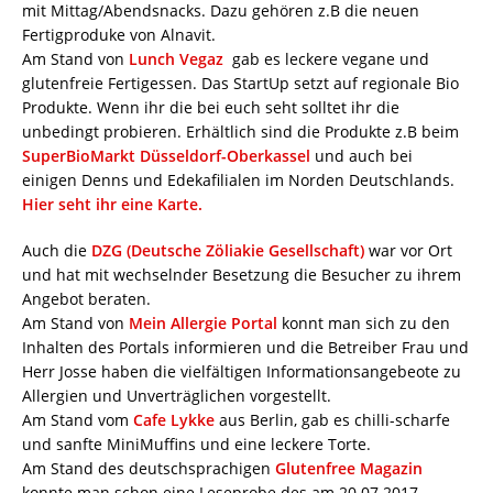
mit Mittag/Abendsnacks. Dazu gehören z.B die neuen
Fertigproduke von Alnavit.
Am Stand von
Lunch Vegaz
gab es leckere vegane und
glutenfreie Fertigessen. Das StartUp setzt auf regionale Bio
Produkte. Wenn ihr die bei euch seht solltet ihr die
unbedingt probieren. Erhältlich sind die Produkte z.B beim
SuperBioMarkt Düsseldorf-Oberkassel
und auch bei
einigen Denns und Edekafilialen im Norden Deutschlands.
Hier seht ihr eine Karte.
Auch die
DZG (Deutsche Zöliakie Gesellschaft)
war vor Ort
und hat mit wechselnder Besetzung die Besucher zu ihrem
Angebot beraten.
Am Stand von
Mein Allergie Portal
konnt man sich zu den
Inhalten des Portals informieren und die Betreiber Frau und
Herr Josse haben die vielfältigen Informationsangebeote zu
Allergien und Unverträglichen vorgestellt.
Am Stand vom
Cafe Lykke
aus Berlin, gab es chilli-scharfe
und sanfte MiniMuffins und eine leckere Torte.
Am Stand des deutschsprachigen
Glutenfree Magazin
konnte man schon eine Leseprobe des am 20.07.2017