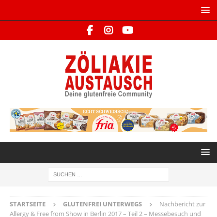
STARTSEITE
GLUTENFREI UNTERWEGS
Nachbericht zur
Allergy & Free from Show in Berlin 2017 – Teil 2 – Messebesuch und