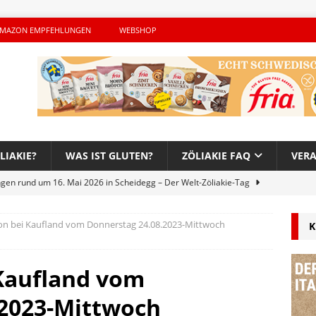
MAZON EMPFEHLUNGEN
WEBSHOP
LIAKIE?
WAS IST GLUTEN?
ZÖLIAKIE FAQ
VER
ngen rund um 16. Mai 2026 in Scheidegg – Der Welt-Zöliakie-Tag
on bei Kaufland vom Donnerstag 24.08.2023-Mittwoch
K
lutenfreie Woche bei Hans im Glück – Es geht auch 2026 weiter!
Kaufland vom
h – Der unerwünschte Gast von Hendrikje Balsmeyer
.2023-Mittwoch