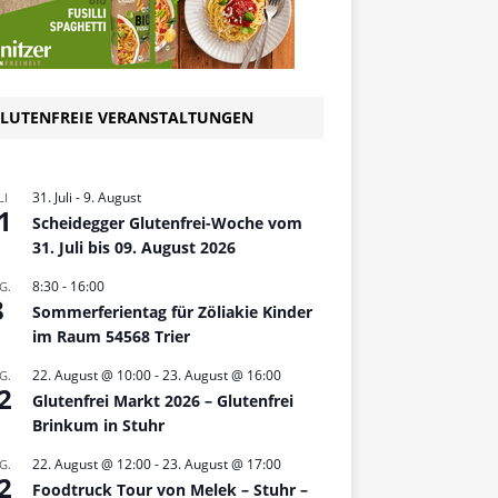
LUTENFREIE VERANSTALTUNGEN
31. Juli
-
9. August
LI
1
Scheidegger Glutenfrei-Woche vom
31. Juli bis 09. August 2026
8:30
-
16:00
G.
8
Sommerferientag für Zöliakie Kinder
im Raum 54568 Trier
22. August @ 10:00
-
23. August @ 16:00
G.
2
Glutenfrei Markt 2026 – Glutenfrei
Brinkum in Stuhr
22. August @ 12:00
-
23. August @ 17:00
G.
2
Foodtruck Tour von Melek – Stuhr –