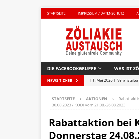
STARTSEITE
IMPRESSUM / DATENSCHUTZ
A
DIE FACEBOOKGRUPPE
WAS IST ZÖ
[ 1. Mai 2026 ]
Veranstaltu
NEWS TICKER
GLUTENFREI UNTERWEGS
STARTSEITE
AKTIONEN
Rabattakti
[ 27. April 2026 ]
Komplett g
30.08.2023 / KODI vom 21.08.-26.08.2023
AKTIONEN
Rabattaktion bei 
[ 23. April 2026 ]
Kinderbuc
Donnerstag 24.08
PRODUKTTEST