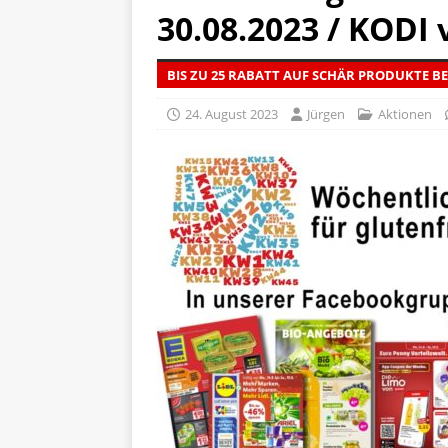
[ 5. April 2026 ]
Verpackunge
30.08.2023 / KODI 
Ökologie
ALLGEMEIN
BIS ZU 25 RABATT AUF SCHÄR PRODUKTE BE
[ 15. Mai 2026 ]
Katha backt
24. August 2023
Jürgen
Aktionen
ALLGEMEIN