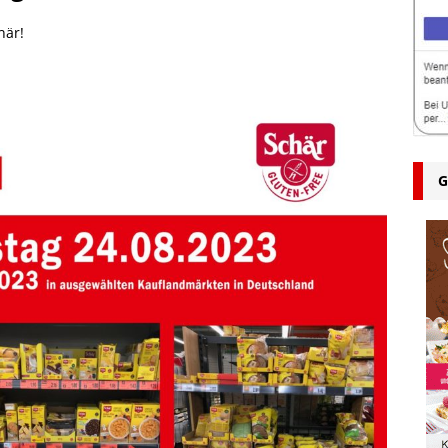
här!
G