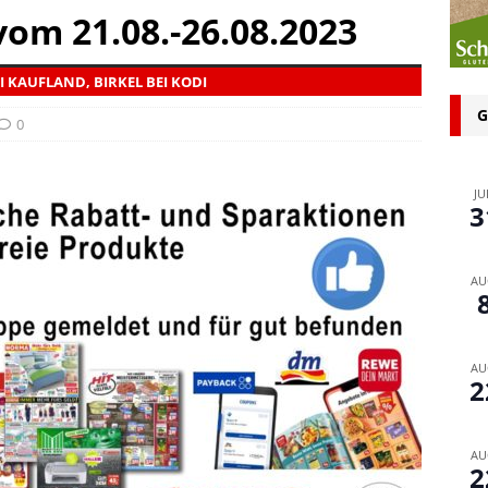
n bei glutenfreien Produkten – Spagat zwischen Sicherheit und
vom 21.08.-26.08.2023
I KAUFLAND, BIRKEL BEI KODI
 glutenfrei – Das Familienbackbuch für Groß und Klein
G
0
JU
3
AU
AU
2
AU
2