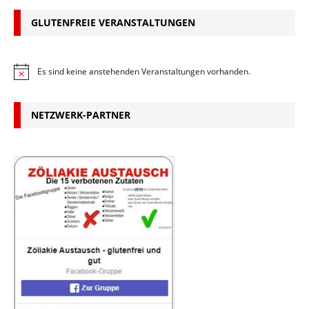
GLUTENFREIE VERANSTALTUNGEN
Es sind keine anstehenden Veranstaltungen vorhanden.
H
i
n
w
NETZWERK-PARTNER
e
i
s