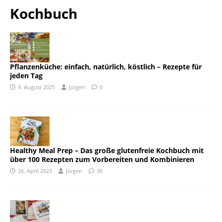
Kochbuch
Pflanzenküche: einfach, natürlich, köstlich – Rezepte für
jeden Tag
9. August 2025
Jürgen
0
Healthy Meal Prep – Das große glutenfreie Kochbuch mit
über 100 Rezepten zum Vorbereiten und Kombinieren
26. April 2023
Jürgen
36