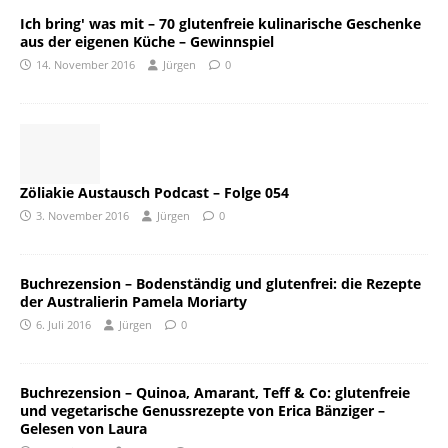
Ich bring' was mit – 70 glutenfreie kulinarische Geschenke
aus der eigenen Küche – Gewinnspiel
14. November 2016
Jürgen
0
Zöliakie Austausch Podcast – Folge 054
3. November 2016
Jürgen
0
Buchrezension – Bodenständig und glutenfrei: die Rezepte
der Australierin Pamela Moriarty
6. Juli 2016
Jürgen
0
Buchrezension – Quinoa, Amarant, Teff & Co: glutenfreie
und vegetarische Genussrezepte von Erica Bänziger –
Gelesen von Laura