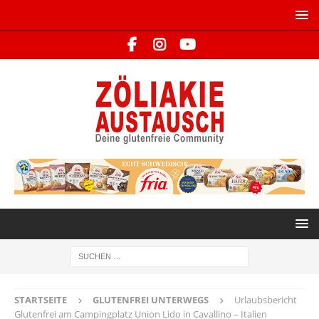
STARTSEITE
GLUTENFREI UNTERWEGS
Urlaubsbericht
Glutenfrei am Campingplatz Union Lido in Cavallino – Italien