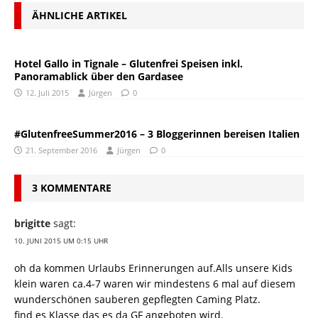
ÄHNLICHE ARTIKEL
Hotel Gallo in Tignale – Glutenfrei Speisen inkl.
Panoramablick über den Gardasee
12. Juli 2015
Jürgen
0
#GlutenfreeSummer2016 – 3 Bloggerinnen bereisen Italien
21. September 2016
Jürgen
0
3 KOMMENTARE
brigitte
sagt:
10. JUNI 2015 UM 0:15 UHR
oh da kommen Urlaubs Erinnerungen auf.Alls unsere Kids
klein waren ca.4-7 waren wir mindestens 6 mal auf diesem
wunderschönen sauberen gepflegten Caming Platz.
find es Klasse das es da GF angeboten wird.