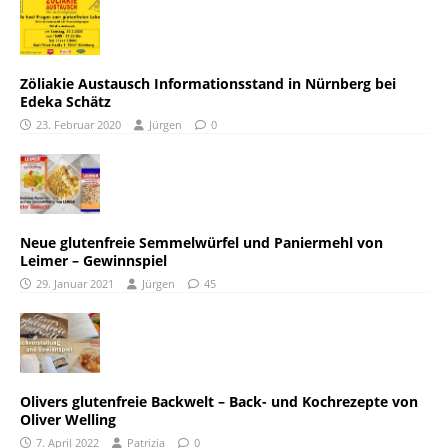
Zöliakie Austausch Informationsstand in Nürnberg bei
Edeka Schätz
23. Februar 2020
Jürgen
0
Neue glutenfreie Semmelwürfel und Paniermehl von
Leimer – Gewinnspiel
29. Januar 2021
Jürgen
45
Olivers glutenfreie Backwelt – Back- und Kochrezepte von
Oliver Welling
7. April 2022
Patrizia
0