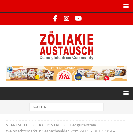
STARTSEITE
AKTIONEN
Der glutenfreie
Weihnachtsmarkt in Sasbachwalden vom 29.11. – 01.12.2019 –