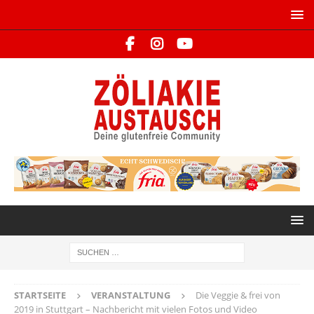
STARTSEITE
VERANSTALTUNG
Die Veggie & frei von
2019 in Stuttgart – Nachbericht mit vielen Fotos und Video