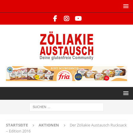
STARTSEITE
AKTIONEN
Der Zöliakie Austausch Rucksack
– Edition 2016