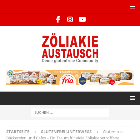
STARTSEITE
GLUTENFREI UNTERWEGS
Glutenfreie
Bäckereien und Cafes – Ein Traum für viele Zöliakiebetroffene