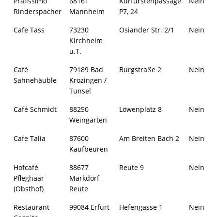
Pralissimo
68161
Kurfürstenpassage
Nein
Rinderspacher
Mannheim
P7, 24
Cafe Tass
73230
Osiander Str. 2/1
Nein
Kirchheim
u.T.
Café
79189 Bad
Burgstraße 2
Nein
Sahnehäuble
Krozingen /
Tunsel
Café Schmidt
88250
Löwenplatz 8
Nein
Weingarten
Cafe Talia
87600
Am Breiten Bach 2
Nein
Kaufbeuren
Hofcafé
88677
Reute 9
Nein
Pfleghaar
Markdorf -
(Obsthof)
Reute
Restaurant
99084 Erfurt
Hefengasse 1
Nein