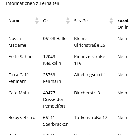
Informationen zu erhalten.
zusätzli
Name
Ort
Straße
Online-
Nasch-
06108 Halle
Kleine
Nein
Madame
Ulrichstraße 25
Erste Sahne
12049
Kienitzerstraße
Nein
Neukölln
116
Flora Café
23769
Altjellingsdorf 1
Nein
Fehmarn
Fehmarn
Cafe Malu
40477
Blücherstr. 3
Nein
Düsseldorf-
Pempelfort
Bolay's Bistro
66111
Türkenstraße 17
Nein
Saarbrücken