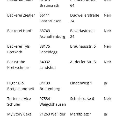
Braunsrath
64
Bäckerei Ziegler
66111
Dudweilerstraße
Nein
Saarbrücken
24
Bäckerei Hanf
63743
Bavariastrasse
Nein
Aschaffenburg
24
Bäckerei Tyls
88175
Bräuhausstr. 5
Nein
Brotkorb
Scheidegg
Backstube
84032
Altdorfer Str. 5
Nein
Kretzschmar
Landshut
Pilger Bio
94139
Lindenweg 1
Ja
Brotgesundheit
Breitenberg
Tortenservice
97534
Schulstraße 6
Nein
Schuler
Waigolshausen
My Story Cake
71263 Weil der
Marktplatz 1
Ja