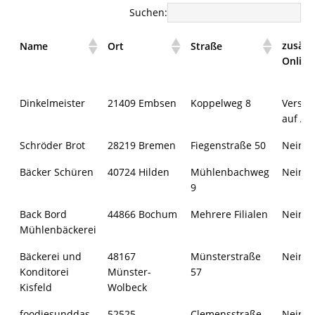
Suchen:
zusätz
Name
Ort
Straße
Online
Dinkelmeister
21409 Embsen
Koppelweg 8
Verse
auf An
Schröder Brot
28219 Bremen
Fiegenstraße 50
Nein
Bäcker Schüren
40724 Hilden
Mühlenbachweg
Nein
9
Back Bord
44866 Bochum
Mehrere Filialen
Nein
Mühlenbäckerei
Bäckerei und
48167
Münsterstraße
Nein
Konditorei
Münster-
57
Kisfeld
Wolbeck
foodiesunddas
52525
Clemensstraße
Nein