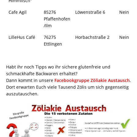
Himmlisch"
Cafe Agil
85276
Löwenstraße 6
Nein
Pfaffenhofen
/Ilm
LilleHus Café
76275
Horbachstraße 2
Nein
Ettlingen
Habt ihr noch Tipps wo ihr sichere glutenfreie und
schmackhafte Backwaren erhaltet?
Dann kommt in unsere
Facebookgruppe Zöliakie Austausch
.
Dort erwarten Euch viele Tausend Zölis um sich gegenseitig
auszutauschen.