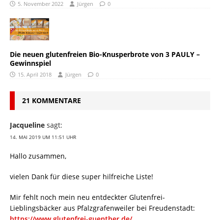
5. November 2022
Jürgen
0
Die neuen glutenfreien Bio-Knusperbrote von 3 PAULY –
Gewinnspiel
15. April 2018
Jürgen
0
21 KOMMENTARE
Jacqueline
sagt:
14. MAI 2019 UM 11:51 UHR
Hallo zusammen,
vielen Dank für diese super hilfreiche Liste!
Mir fehlt noch mein neu entdeckter Glutenfrei-
Lieblingsbäcker aus Pfalzgrafenweiler bei Freudenstadt:
https://www.glutenfrei-guenther.de/