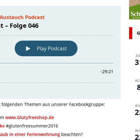
n bei glutenfreien Produkten – Spagat zwischen Sicherheit und
 glutenfrei – Das Familienbackbuch für Groß und Klein
G
JU
3
AU
it folgenden Themen aus unserer Facebookgruppe:
AU
2
dem
www.Glutyfreeshop.de
cke
#glutenfreesummer2016
AU
laub in einer Ferienwohnung
beachten?
2