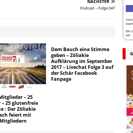
NÄCHSTER
Podcast – Folge 047
Dem Bauch eine Stimme
G
geben – Zöliakie
Aufklärung im September
2017 – Livechat Folge 3 auf
der Schär Facebook
Fanpage
Mitglieder – 25
 – 25 glutenfreie
 : Der Zöliakie
ch feiert mit
Mitgliedern