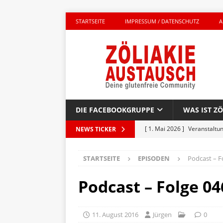
STARTSEITE
IMPRESSUM / DATENSCHUTZ
A
DIE FACEBOOKGRUPPE
WAS IST ZÖ
[ 1. Mai 2026 ]
Veranstaltu
NEWS TICKER
GLUTENFREI UNTERWEGS
STARTSEITE
EPISODEN
Podcast – F
[ 27. April 2026 ]
Komplett g
AKTIONEN
Podcast – Folge 04
[ 23. April 2026 ]
Kinderbuc
PRODUKTTEST
11. August 2016
Jürgen
0