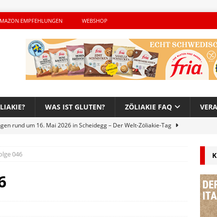
MAZON EMPFEHLUNGEN
WEBSHOP
LIAKIE?
WAS IST GLUTEN?
ZÖLIAKIE FAQ
VER
ngen rund um 16. Mai 2026 in Scheidegg – Der Welt-Zöliakie-Tag
olge 046
K
lutenfreie Woche bei Hans im Glück – Es geht auch 2026 weiter!
6
h – Der unerwünschte Gast von Hendrikje Balsmeyer