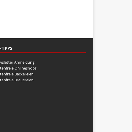
-TIPPS
wsletter Anmeldung
tenfreie Onlineshops
tenfreie Bäckereien
tenfreie Brauereien