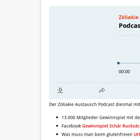
[ 5. April 2026 ]
Verpackunge
Ökologie
ALLGEMEIN
[ 15. Mai 2026 ]
Katha backt
ALLGEMEIN
Der Zöliakie Austausch Podcast diesmal m
13.000 Mitglieder Gewinnspiel mit 
Facebook
Gewinnspiel Schär Rucksä
Was muss man beim glutenfreien
Ur