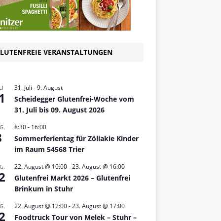
LUTENFREIE VERANSTALTUNGEN
31. Juli
-
9. August
LI
1
Scheidegger Glutenfrei-Woche vom
31. Juli bis 09. August 2026
8:30
-
16:00
G.
8
Sommerferientag für Zöliakie Kinder
im Raum 54568 Trier
22. August @ 10:00
-
23. August @ 16:00
G.
2
Glutenfrei Markt 2026 – Glutenfrei
Brinkum in Stuhr
22. August @ 12:00
-
23. August @ 17:00
G.
2
Foodtruck Tour von Melek – Stuhr –