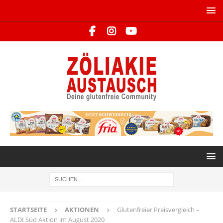
STARTSEITE
AKTIONEN
Glutenfreier Preisvergleich –
ALDI Süd Aktion im August 2020