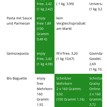
Free, 2,42
( 1 kg, 3,99)
Universal
(1 kg 2,42)
(1 kg 3,23)
Pasta mit Sauce
enjoy
kein
und Parmesan
Free 1,89
Vergleichsprodukt
(100
am Markt
Gramm
0,48 €)
Gemüsepasta
enjoy
fit'n'free, 3,20
Govinda
Free, 2,42
(1 kg 10,67)
Goodel,
(1 kg 4,98)
2,69
(1 kg 10,80)
Bio Baguette
enjoy
Schnitzer
Schnitzer
free
Mehrkorn
Grainy
Mehrkorn
2 x 160 Gramm;
Online
160
3,92
2 x 160
Gramm
(100 Gramm 1,16)
Gramm;
1,92
3,72