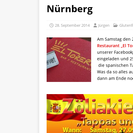
[ 5. April 2026 ]
Verpackunge
Nürnberg
Ökologie
ALLGEMEIN
[ 15. Mai 2026 ]
Katha backt
28. September 2014
Jürgen
Glutenf
ALLGEMEIN
Am Samstag den 2
Restaurant „El To
unserer Facebook
eingeladen und 2
die spanischen Ta
Was da so alles a
dann am Ende noch