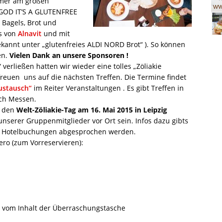
hmer am großen
GOD IT’S A GLUTENFREE
 Bagels, Brot und
es von
Alnavit
und mit
kannt unter „glutenfreies ALDI NORD Brot“ ). So können
en.
Vielen Dank an unsere Sponsoren !
 verließen hatten wir wieder eine tolles „Zöliakie
freuen uns auf die nächsten Treffen. Die Termine findet
ustausch“
im Reiter Veranstaltungen . Es gibt Treffen in
uch Messen.
f den
Welt-Zöliakie-Tag am 16. Mai 2015 in Leipzig
nserer Gruppenmitglieder vor Ort sein. Infos dazu gibts
nd Hotelbuchungen abgesprochen werden.
ero (zum Vorreservieren):
 vom Inhalt der Überraschungstasche