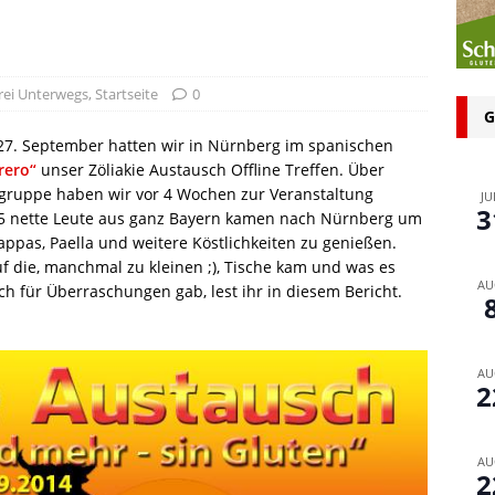
n bei glutenfreien Produkten – Spagat zwischen Sicherheit und
 glutenfrei – Das Familienbackbuch für Groß und Klein
rei Unterwegs
,
Startseite
0
G
7. September hatten wir in Nürnberg im spanischen
rero“
unser Zöliakie Austausch Offline Treffen. Über
gruppe haben wir vor 4 Wochen zur Veranstaltung
JU
3
5 nette Leute aus ganz Bayern kamen nach Nürnberg um
ppas, Paella und weitere Köstlichkeiten zu genießen.
uf die, manchmal zu kleinen ;), Tische kam und was es
AU
 für Überraschungen gab, lest ihr in diesem Bericht.
AU
2
AU
2