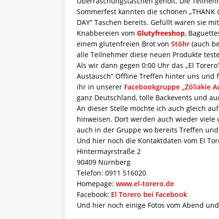
Überraschungstaschen geholt. Die Teilne
Sommerfest kannten die schönen „THANK 
DAY“ Taschen bereits. Gefüllt waren sie mit
Knabbereien vom
Glutyfreeshop
, Baguett
einem glutenfreien Brot von
Stöhr
(auch be
alle Teilnehmer diese neuen Produkte test
Als wir dann gegen 0:00 Uhr das „El Torero“
Austausch“ Offline Treffen hinter uns und 
ihr in unserer
Facebookgruppe „Zöliakie A
ganz Deutschland, tolle Backevents und a
An dieser Stelle möchte ich auch gleich au
hinweisen. Dort werden auch wieder viele u
auch in der Gruppe wo bereits Treffen u
Und hier noch die Kontaktdaten vom El Tor
Hintermayrstraße 2
90409 Nürnberg
Telefon: 0911 516020
Homepage:
www.el-torero.de
Facebook:
El Torero bei Facebook
Und hier noch einige Fotos vom Abend und