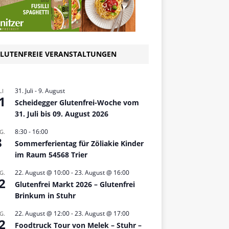
LUTENFREIE VERANSTALTUNGEN
31. Juli
-
9. August
LI
1
Scheidegger Glutenfrei-Woche vom
31. Juli bis 09. August 2026
8:30
-
16:00
G.
8
Sommerferientag für Zöliakie Kinder
im Raum 54568 Trier
22. August @ 10:00
-
23. August @ 16:00
G.
2
Glutenfrei Markt 2026 – Glutenfrei
Brinkum in Stuhr
22. August @ 12:00
-
23. August @ 17:00
G.
2
Foodtruck Tour von Melek – Stuhr –