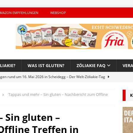
MAZON EMPFEHLUNGEN
WEBSHOP
LIAKIE?
WAS IST GLUTEN?
ZÖLIAKIE FAQ
VER
ngen rund um 16. Mai 2026 in Scheidegg – Der Welt-Zöliakie-Tag
Tappas und mehr – Sin gluten – Nachbericht zum Offline
K
lutenfreie Woche bei Hans im Glück – Es geht auch 2026 weiter!
 Sin gluten –
h – Der unerwünschte Gast von Hendrikje Balsmeyer
ffline Treffen in