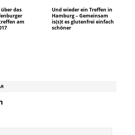
 über das
Und wieder ein Treffen in
fenburger
Hamburg – Gemeinsam
treffen am
is(s)t es glutenfrei einfach
017
schöner
AR
n