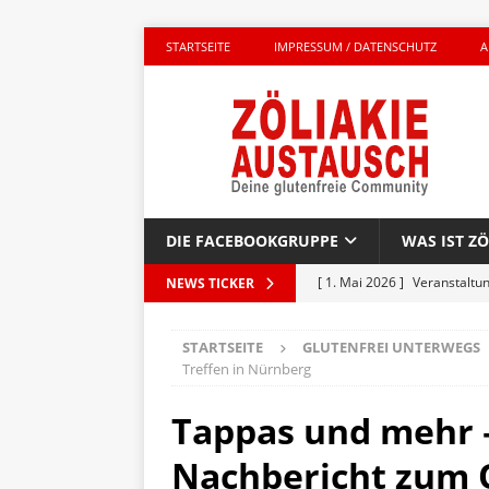
STARTSEITE
IMPRESSUM / DATENSCHUTZ
A
DIE FACEBOOKGRUPPE
WAS IST ZÖ
[ 1. Mai 2026 ]
Veranstaltu
NEWS TICKER
GLUTENFREI UNTERWEGS
STARTSEITE
GLUTENFREI UNTERWEGS
[ 27. April 2026 ]
Komplett g
Treffen in Nürnberg
AKTIONEN
Tappas und mehr –
[ 23. April 2026 ]
Kinderbuc
Nachbericht zum O
PRODUKTTEST