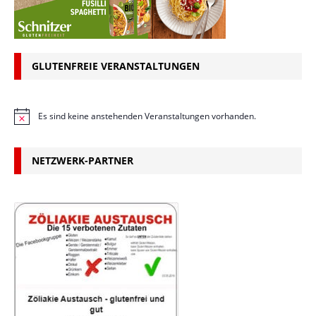
GLUTENFREIE VERANSTALTUNGEN
Es sind keine anstehenden Veranstaltungen vorhanden.
H
i
n
w
NETZWERK-PARTNER
e
i
s