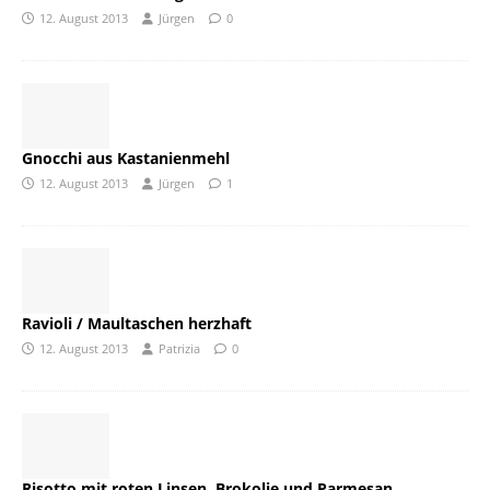
12. August 2013
Jürgen
0
Gnocchi aus Kastanienmehl
12. August 2013
Jürgen
1
Ravioli / Maultaschen herzhaft
12. August 2013
Patrizia
0
Risotto mit roten Linsen, Brokolie und Parmesan