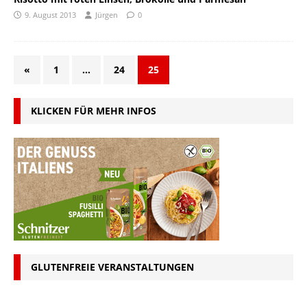
9. August 2013
Jürgen
0
«
1
…
24
25
KLICKEN FÜR MEHR INFOS
GLUTENFREIE VERANSTALTUNGEN