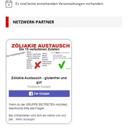
Es sind keine anstehenden Veranstaltungen vorhanden.
H
i
n
w
NETZWERK-PARTNER
e
i
s